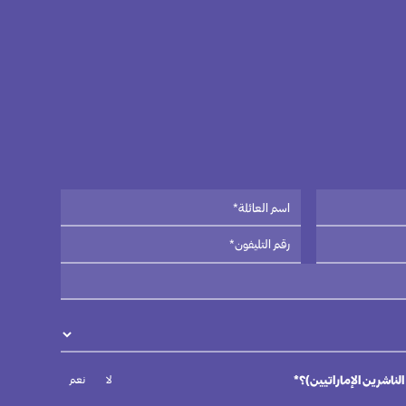
لا
نعم